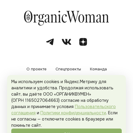
О проекте
Спецпроекты
Команда
Мы используем cookies и Яндекс.Метрику для
Рекламодателям
Политика конфиденциальности
аналитики и удобства. Продолжая использовать
сайт, вы даёте ООО «ОРГАНИКВУМЕН»
Пользовательское соглашение
(ОГРН 1165027064663) согласие на обработку
данных и принимаете условия
Пользовательского
соглашения
и
Политики конфиденциальности
. Если
не согласны — отключите cookies в браузере или
© 2026
Organicwoman.ru
. Все права защищены.
покиньте сайт.