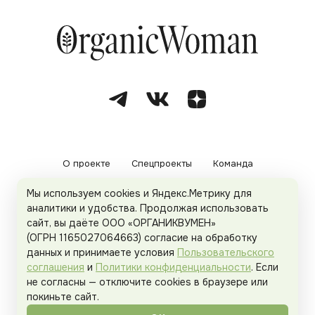
О проекте
Спецпроекты
Команда
Мы используем cookies и Яндекс.Метрику для
Рекламодателям
Политика конфиденциальности
аналитики и удобства. Продолжая использовать
сайт, вы даёте ООО «ОРГАНИКВУМЕН»
Пользовательское соглашение
(ОГРН 1165027064663) согласие на обработку
данных и принимаете условия
Пользовательского
соглашения
и
Политики конфиденциальности
. Если
не согласны — отключите cookies в браузере или
© 2026
Organicwoman.ru
. Все права защищены.
покиньте сайт.