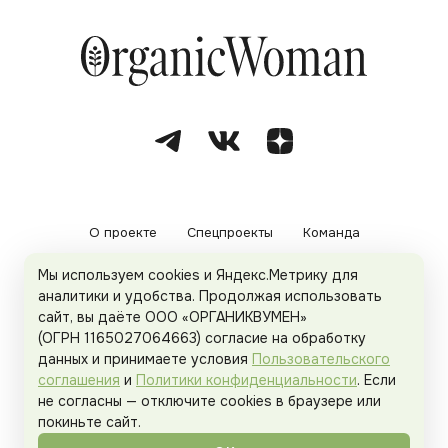
О проекте
Спецпроекты
Команда
Мы используем cookies и Яндекс.Метрику для
Рекламодателям
Политика конфиденциальности
аналитики и удобства. Продолжая использовать
сайт, вы даёте ООО «ОРГАНИКВУМЕН»
Пользовательское соглашение
(ОГРН 1165027064663) согласие на обработку
данных и принимаете условия
Пользовательского
соглашения
и
Политики конфиденциальности
. Если
не согласны — отключите cookies в браузере или
© 2026
Organicwoman.ru
. Все права защищены.
покиньте сайт.