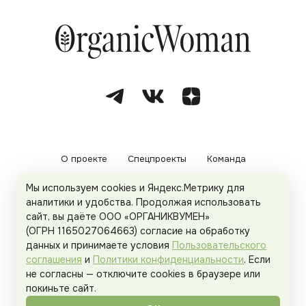
О проекте
Спецпроекты
Команда
Мы используем cookies и Яндекс.Метрику для
Рекламодателям
Политика конфиденциальности
аналитики и удобства. Продолжая использовать
сайт, вы даёте ООО «ОРГАНИКВУМЕН»
Пользовательское соглашение
(ОГРН 1165027064663) согласие на обработку
данных и принимаете условия
Пользовательского
соглашения
и
Политики конфиденциальности
. Если
не согласны — отключите cookies в браузере или
© 2026
Organicwoman.ru
. Все права защищены.
покиньте сайт.