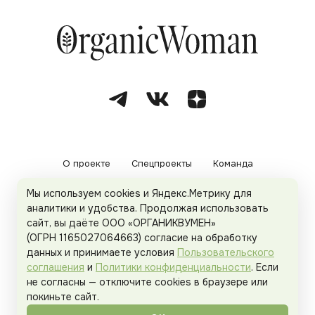
О проекте
Спецпроекты
Команда
Мы используем cookies и Яндекс.Метрику для
Рекламодателям
Политика конфиденциальности
аналитики и удобства. Продолжая использовать
сайт, вы даёте ООО «ОРГАНИКВУМЕН»
Пользовательское соглашение
(ОГРН 1165027064663) согласие на обработку
данных и принимаете условия
Пользовательского
соглашения
и
Политики конфиденциальности
. Если
не согласны — отключите cookies в браузере или
© 2026
Organicwoman.ru
. Все права защищены.
покиньте сайт.