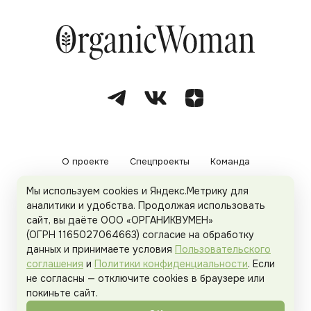
О проекте
Спецпроекты
Команда
Мы используем cookies и Яндекс.Метрику для
Рекламодателям
Политика конфиденциальности
аналитики и удобства. Продолжая использовать
сайт, вы даёте ООО «ОРГАНИКВУМЕН»
Пользовательское соглашение
(ОГРН 1165027064663) согласие на обработку
данных и принимаете условия
Пользовательского
соглашения
и
Политики конфиденциальности
. Если
не согласны — отключите cookies в браузере или
© 2026
Organicwoman.ru
. Все права защищены.
покиньте сайт.