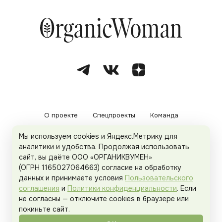
О проекте
Спецпроекты
Команда
Мы используем cookies и Яндекс.Метрику для
Рекламодателям
Политика конфиденциальности
аналитики и удобства. Продолжая использовать
сайт, вы даёте ООО «ОРГАНИКВУМЕН»
Пользовательское соглашение
(ОГРН 1165027064663) согласие на обработку
данных и принимаете условия
Пользовательского
соглашения
и
Политики конфиденциальности
. Если
не согласны — отключите cookies в браузере или
© 2026
Organicwoman.ru
. Все права защищены.
покиньте сайт.