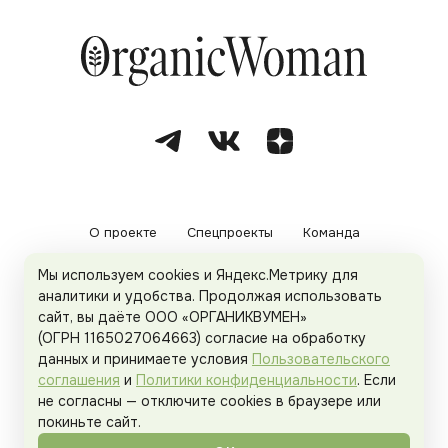
О проекте
Спецпроекты
Команда
Мы используем cookies и Яндекс.Метрику для
Рекламодателям
Политика конфиденциальности
аналитики и удобства. Продолжая использовать
сайт, вы даёте ООО «ОРГАНИКВУМЕН»
Пользовательское соглашение
(ОГРН 1165027064663) согласие на обработку
данных и принимаете условия
Пользовательского
соглашения
и
Политики конфиденциальности
. Если
не согласны — отключите cookies в браузере или
© 2026
Organicwoman.ru
. Все права защищены.
покиньте сайт.