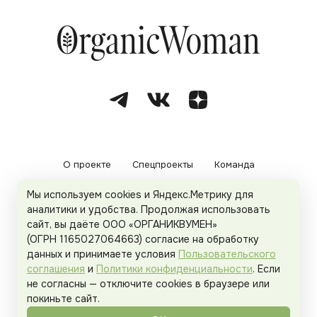
О проекте
Спецпроекты
Команда
Мы используем cookies и Яндекс.Метрику для
Рекламодателям
Политика конфиденциальности
аналитики и удобства. Продолжая использовать
сайт, вы даёте ООО «ОРГАНИКВУМЕН»
Пользовательское соглашение
(ОГРН 1165027064663) согласие на обработку
данных и принимаете условия
Пользовательского
соглашения
и
Политики конфиденциальности
. Если
не согласны — отключите cookies в браузере или
© 2026
Organicwoman.ru
. Все права защищены.
покиньте сайт.