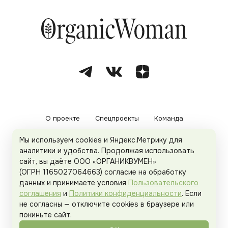
О проекте
Спецпроекты
Команда
Мы используем cookies и Яндекс.Метрику для
Рекламодателям
Политика конфиденциальности
аналитики и удобства. Продолжая использовать
сайт, вы даёте ООО «ОРГАНИКВУМЕН»
Пользовательское соглашение
(ОГРН 1165027064663) согласие на обработку
данных и принимаете условия
Пользовательского
соглашения
и
Политики конфиденциальности
. Если
не согласны — отключите cookies в браузере или
© 2026
Organicwoman.ru
. Все права защищены.
покиньте сайт.