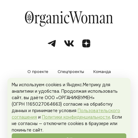
О проекте
Спецпроекты
Команда
Мы используем cookies и Яндекс.Метрику для
Рекламодателям
Политика конфиденциальности
аналитики и удобства. Продолжая использовать
сайт, вы даёте ООО «ОРГАНИКВУМЕН»
Пользовательское соглашение
(ОГРН 1165027064663) согласие на обработку
данных и принимаете условия
Пользовательского
соглашения
и
Политики конфиденциальности
. Если
не согласны — отключите cookies в браузере или
© 2026
Organicwoman.ru
. Все права защищены.
покиньте сайт.