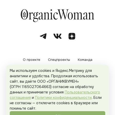
О проекте
Спецпроекты
Команда
Мы используем cookies и Яндекс.Метрику для
Рекламодателям
Политика конфиденциальности
аналитики и удобства. Продолжая использовать
сайт, вы даёте ООО «ОРГАНИКВУМЕН»
Пользовательское соглашение
(ОГРН 1165027064663) согласие на обработку
данных и принимаете условия
Пользовательского
соглашения
и
Политики конфиденциальности
. Если
не согласны — отключите cookies в браузере или
© 2026
Organicwoman.ru
. Все права защищены.
покиньте сайт.