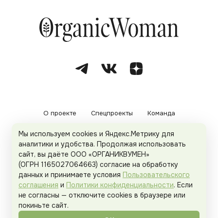
О проекте
Спецпроекты
Команда
Мы используем cookies и Яндекс.Метрику для
Рекламодателям
Политика конфиденциальности
аналитики и удобства. Продолжая использовать
сайт, вы даёте ООО «ОРГАНИКВУМЕН»
Пользовательское соглашение
(ОГРН 1165027064663) согласие на обработку
данных и принимаете условия
Пользовательского
соглашения
и
Политики конфиденциальности
. Если
не согласны — отключите cookies в браузере или
© 2026
Organicwoman.ru
. Все права защищены.
покиньте сайт.