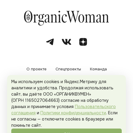
О проекте
Спецпроекты
Команда
Мы используем cookies и Яндекс.Метрику для
Рекламодателям
Политика конфиденциальности
аналитики и удобства. Продолжая использовать
сайт, вы даёте ООО «ОРГАНИКВУМЕН»
Пользовательское соглашение
(ОГРН 1165027064663) согласие на обработку
данных и принимаете условия
Пользовательского
соглашения
и
Политики конфиденциальности
. Если
не согласны — отключите cookies в браузере или
© 2026
Organicwoman.ru
. Все права защищены.
покиньте сайт.