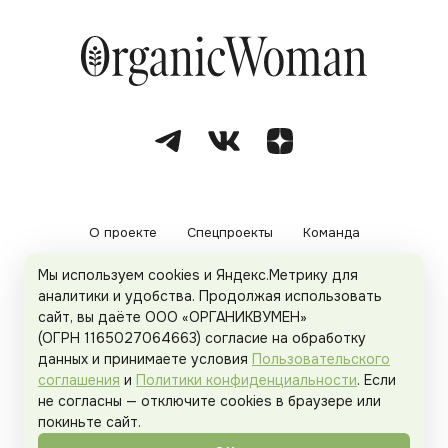
О проекте
Спецпроекты
Команда
Мы используем cookies и Яндекс.Метрику для
Рекламодателям
Политика конфиденциальности
аналитики и удобства. Продолжая использовать
сайт, вы даёте ООО «ОРГАНИКВУМЕН»
Пользовательское соглашение
(ОГРН 1165027064663) согласие на обработку
данных и принимаете условия
Пользовательского
соглашения
и
Политики конфиденциальности
. Если
не согласны — отключите cookies в браузере или
© 2026
Organicwoman.ru
. Все права защищены.
покиньте сайт.