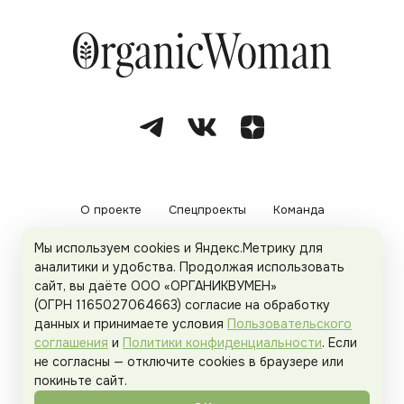
О проекте
Спецпроекты
Команда
Мы используем cookies и Яндекс.Метрику для
Рекламодателям
Политика конфиденциальности
аналитики и удобства. Продолжая использовать
сайт, вы даёте ООО «ОРГАНИКВУМЕН»
Пользовательское соглашение
(ОГРН 1165027064663) согласие на обработку
данных и принимаете условия
Пользовательского
соглашения
и
Политики конфиденциальности
. Если
не согласны — отключите cookies в браузере или
© 2026
Organicwoman.ru
. Все права защищены.
покиньте сайт.