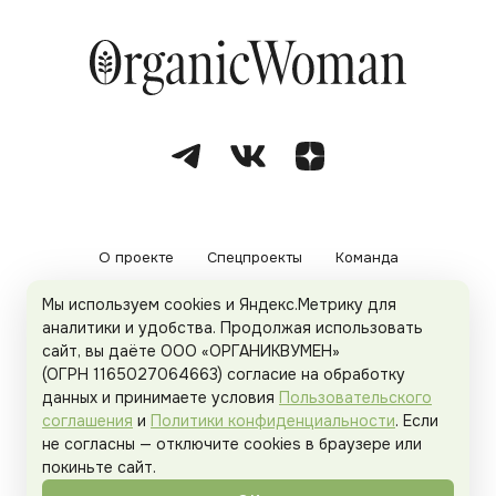
О проекте
Спецпроекты
Команда
Мы используем cookies и Яндекс.Метрику для
Рекламодателям
Политика конфиденциальности
аналитики и удобства. Продолжая использовать
сайт, вы даёте ООО «ОРГАНИКВУМЕН»
Пользовательское соглашение
(ОГРН 1165027064663) согласие на обработку
данных и принимаете условия
Пользовательского
соглашения
и
Политики конфиденциальности
. Если
не согласны — отключите cookies в браузере или
© 2026
Organicwoman.ru
. Все права защищены.
покиньте сайт.