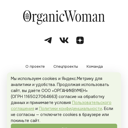
О проекте
Спецпроекты
Команда
Мы используем cookies и Яндекс.Метрику для
Рекламодателям
Политика конфиденциальности
аналитики и удобства. Продолжая использовать
сайт, вы даёте ООО «ОРГАНИКВУМЕН»
Пользовательское соглашение
(ОГРН 1165027064663) согласие на обработку
данных и принимаете условия
Пользовательского
соглашения
и
Политики конфиденциальности
. Если
не согласны — отключите cookies в браузере или
© 2026
Organicwoman.ru
. Все права защищены.
покиньте сайт.