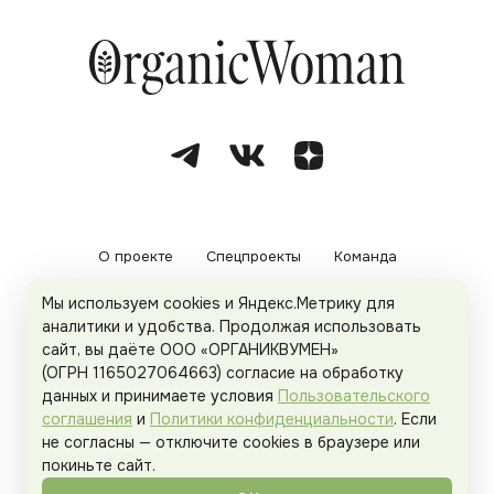
О проекте
Спецпроекты
Команда
Мы используем cookies и Яндекс.Метрику для
Рекламодателям
Политика конфиденциальности
аналитики и удобства. Продолжая использовать
сайт, вы даёте ООО «ОРГАНИКВУМЕН»
Пользовательское соглашение
(ОГРН 1165027064663) согласие на обработку
данных и принимаете условия
Пользовательского
соглашения
и
Политики конфиденциальности
. Если
не согласны — отключите cookies в браузере или
© 2026
Organicwoman.ru
. Все права защищены.
покиньте сайт.