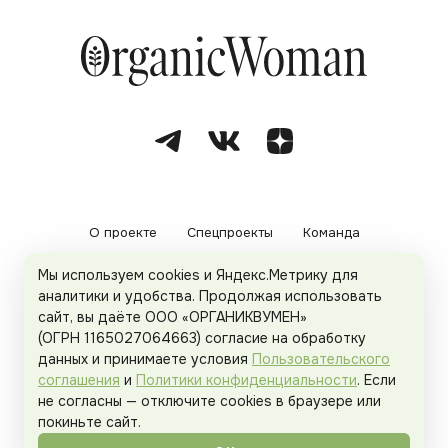
О проекте
Спецпроекты
Команда
Мы используем cookies и Яндекс.Метрику для
Рекламодателям
Политика конфиденциальности
аналитики и удобства. Продолжая использовать
сайт, вы даёте ООО «ОРГАНИКВУМЕН»
Пользовательское соглашение
(ОГРН 1165027064663) согласие на обработку
данных и принимаете условия
Пользовательского
соглашения
и
Политики конфиденциальности
. Если
не согласны — отключите cookies в браузере или
© 2026
Organicwoman.ru
. Все права защищены.
покиньте сайт.