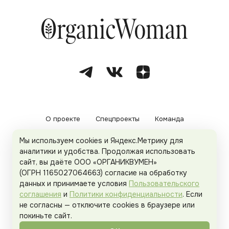
О проекте
Спецпроекты
Команда
Мы используем cookies и Яндекс.Метрику для
Рекламодателям
Политика конфиденциальности
аналитики и удобства. Продолжая использовать
сайт, вы даёте ООО «ОРГАНИКВУМЕН»
Пользовательское соглашение
(ОГРН 1165027064663) согласие на обработку
данных и принимаете условия
Пользовательского
соглашения
и
Политики конфиденциальности
. Если
не согласны — отключите cookies в браузере или
© 2026
Organicwoman.ru
. Все права защищены.
покиньте сайт.