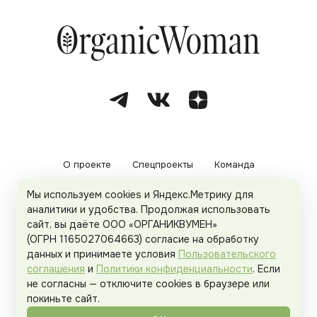
О проекте
Спецпроекты
Команда
Мы используем cookies и Яндекс.Метрику для
Рекламодателям
Политика конфиденциальности
аналитики и удобства. Продолжая использовать
сайт, вы даёте ООО «ОРГАНИКВУМЕН»
Пользовательское соглашение
(ОГРН 1165027064663) согласие на обработку
данных и принимаете условия
Пользовательского
соглашения
и
Политики конфиденциальности
. Если
не согласны — отключите cookies в браузере или
© 2026
Organicwoman.ru
. Все права защищены.
покиньте сайт.