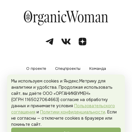
О проекте
Спецпроекты
Команда
Мы используем cookies и Яндекс.Метрику для
Рекламодателям
Политика конфиденциальности
аналитики и удобства. Продолжая использовать
сайт, вы даёте ООО «ОРГАНИКВУМЕН»
Пользовательское соглашение
(ОГРН 1165027064663) согласие на обработку
данных и принимаете условия
Пользовательского
соглашения
и
Политики конфиденциальности
. Если
не согласны — отключите cookies в браузере или
© 2026
Organicwoman.ru
. Все права защищены.
покиньте сайт.