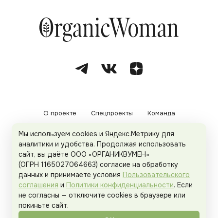
О проекте
Спецпроекты
Команда
Мы используем cookies и Яндекс.Метрику для
Рекламодателям
Политика конфиденциальности
аналитики и удобства. Продолжая использовать
сайт, вы даёте ООО «ОРГАНИКВУМЕН»
Пользовательское соглашение
(ОГРН 1165027064663) согласие на обработку
данных и принимаете условия
Пользовательского
соглашения
и
Политики конфиденциальности
. Если
не согласны — отключите cookies в браузере или
© 2026
Organicwoman.ru
. Все права защищены.
покиньте сайт.