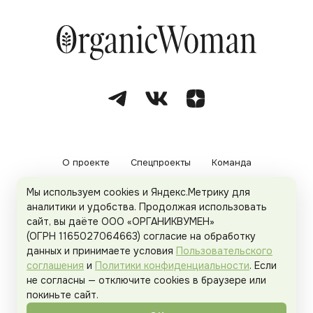
О проекте
Спецпроекты
Команда
Мы используем cookies и Яндекс.Метрику для
Рекламодателям
Политика конфиденциальности
аналитики и удобства. Продолжая использовать
сайт, вы даёте ООО «ОРГАНИКВУМЕН»
Пользовательское соглашение
(ОГРН 1165027064663) согласие на обработку
данных и принимаете условия
Пользовательского
соглашения
и
Политики конфиденциальности
. Если
не согласны — отключите cookies в браузере или
© 2026
Organicwoman.ru
. Все права защищены.
покиньте сайт.