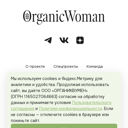
О проекте
Спецпроекты
Команда
Мы используем cookies и Яндекс.Метрику для
Рекламодателям
Политика конфиденциальности
аналитики и удобства. Продолжая использовать
сайт, вы даёте ООО «ОРГАНИКВУМЕН»
Пользовательское соглашение
(ОГРН 1165027064663) согласие на обработку
данных и принимаете условия
Пользовательского
соглашения
и
Политики конфиденциальности
. Если
не согласны — отключите cookies в браузере или
© 2026
Organicwoman.ru
. Все права защищены.
покиньте сайт.