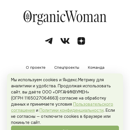
О проекте
Спецпроекты
Команда
Мы используем cookies и Яндекс.Метрику для
Рекламодателям
Политика конфиденциальности
аналитики и удобства. Продолжая использовать
сайт, вы даёте ООО «ОРГАНИКВУМЕН»
Пользовательское соглашение
(ОГРН 1165027064663) согласие на обработку
данных и принимаете условия
Пользовательского
соглашения
и
Политики конфиденциальности
. Если
не согласны — отключите cookies в браузере или
© 2026
Organicwoman.ru
. Все права защищены.
покиньте сайт.