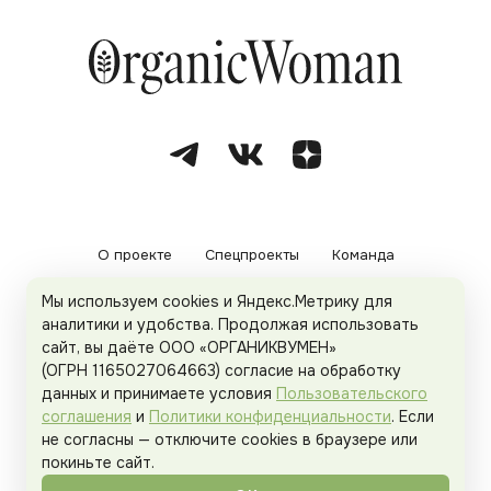
О проекте
Спецпроекты
Команда
Мы используем cookies и Яндекс.Метрику для
Рекламодателям
Политика конфиденциальности
аналитики и удобства. Продолжая использовать
сайт, вы даёте ООО «ОРГАНИКВУМЕН»
Пользовательское соглашение
(ОГРН 1165027064663) согласие на обработку
данных и принимаете условия
Пользовательского
соглашения
и
Политики конфиденциальности
. Если
не согласны — отключите cookies в браузере или
© 2026
Organicwoman.ru
. Все права защищены.
покиньте сайт.