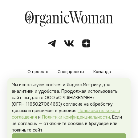
О проекте
Спецпроекты
Команда
Мы используем cookies и Яндекс.Метрику для
Рекламодателям
Политика конфиденциальности
аналитики и удобства. Продолжая использовать
сайт, вы даёте ООО «ОРГАНИКВУМЕН»
Пользовательское соглашение
(ОГРН 1165027064663) согласие на обработку
данных и принимаете условия
Пользовательского
соглашения
и
Политики конфиденциальности
. Если
не согласны — отключите cookies в браузере или
© 2026
Organicwoman.ru
. Все права защищены.
покиньте сайт.