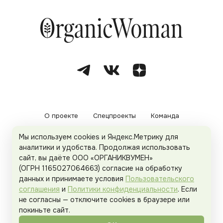
О проекте
Спецпроекты
Команда
Мы используем cookies и Яндекс.Метрику для
Рекламодателям
Политика конфиденциальности
аналитики и удобства. Продолжая использовать
сайт, вы даёте ООО «ОРГАНИКВУМЕН»
Пользовательское соглашение
(ОГРН 1165027064663) согласие на обработку
данных и принимаете условия
Пользовательского
соглашения
и
Политики конфиденциальности
. Если
не согласны — отключите cookies в браузере или
© 2026
Organicwoman.ru
. Все права защищены.
покиньте сайт.