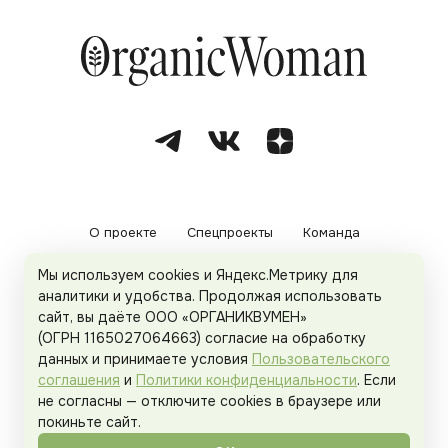
О проекте
Спецпроекты
Команда
Мы используем cookies и Яндекс.Метрику для
Рекламодателям
Политика конфиденциальности
аналитики и удобства. Продолжая использовать
сайт, вы даёте ООО «ОРГАНИКВУМЕН»
Пользовательское соглашение
(ОГРН 1165027064663) согласие на обработку
данных и принимаете условия
Пользовательского
соглашения
и
Политики конфиденциальности
. Если
не согласны — отключите cookies в браузере или
© 2026
Organicwoman.ru
. Все права защищены.
покиньте сайт.