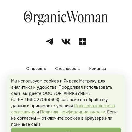
О проекте
Спецпроекты
Команда
Мы используем cookies и Яндекс.Метрику для
Рекламодателям
Политика конфиденциальности
аналитики и удобства. Продолжая использовать
сайт, вы даёте ООО «ОРГАНИКВУМЕН»
Пользовательское соглашение
(ОГРН 1165027064663) согласие на обработку
данных и принимаете условия
Пользовательского
соглашения
и
Политики конфиденциальности
. Если
не согласны — отключите cookies в браузере или
© 2026
Organicwoman.ru
. Все права защищены.
покиньте сайт.