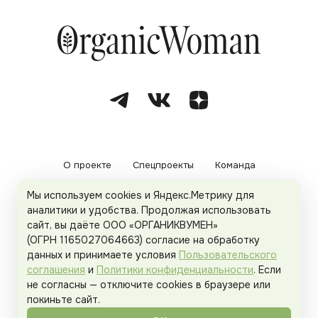
О проекте
Спецпроекты
Команда
Мы используем cookies и Яндекс.Метрику для
Рекламодателям
Политика конфиденциальности
аналитики и удобства. Продолжая использовать
сайт, вы даёте ООО «ОРГАНИКВУМЕН»
Пользовательское соглашение
(ОГРН 1165027064663) согласие на обработку
данных и принимаете условия
Пользовательского
соглашения
и
Политики конфиденциальности
. Если
не согласны — отключите cookies в браузере или
© 2026
Organicwoman.ru
. Все права защищены.
покиньте сайт.