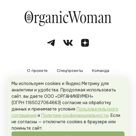
О проекте
Спецпроекты
Команда
Мы используем cookies и Яндекс.Метрику для
Рекламодателям
Политика конфиденциальности
аналитики и удобства. Продолжая использовать
сайт, вы даёте ООО «ОРГАНИКВУМЕН»
Пользовательское соглашение
(ОГРН 1165027064663) согласие на обработку
данных и принимаете условия
Пользовательского
соглашения
и
Политики конфиденциальности
. Если
не согласны — отключите cookies в браузере или
© 2026
Organicwoman.ru
. Все права защищены.
покиньте сайт.