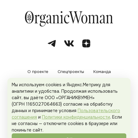
О проекте
Спецпроекты
Команда
Мы используем cookies и Яндекс.Метрику для
Рекламодателям
Политика конфиденциальности
аналитики и удобства. Продолжая использовать
сайт, вы даёте ООО «ОРГАНИКВУМЕН»
Пользовательское соглашение
(ОГРН 1165027064663) согласие на обработку
данных и принимаете условия
Пользовательского
соглашения
и
Политики конфиденциальности
. Если
не согласны — отключите cookies в браузере или
© 2026
Organicwoman.ru
. Все права защищены.
покиньте сайт.