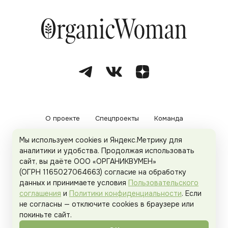
О проекте
Спецпроекты
Команда
Мы используем cookies и Яндекс.Метрику для
Рекламодателям
Политика конфиденциальности
аналитики и удобства. Продолжая использовать
сайт, вы даёте ООО «ОРГАНИКВУМЕН»
Пользовательское соглашение
(ОГРН 1165027064663) согласие на обработку
данных и принимаете условия
Пользовательского
соглашения
и
Политики конфиденциальности
. Если
не согласны — отключите cookies в браузере или
© 2026
Organicwoman.ru
. Все права защищены.
покиньте сайт.