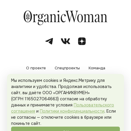
О проекте
Спецпроекты
Команда
Мы используем cookies и Яндекс.Метрику для
Рекламодателям
Политика конфиденциальности
аналитики и удобства. Продолжая использовать
сайт, вы даёте ООО «ОРГАНИКВУМЕН»
Пользовательское соглашение
(ОГРН 1165027064663) согласие на обработку
данных и принимаете условия
Пользовательского
соглашения
и
Политики конфиденциальности
. Если
не согласны — отключите cookies в браузере или
© 2026
Organicwoman.ru
. Все права защищены.
покиньте сайт.