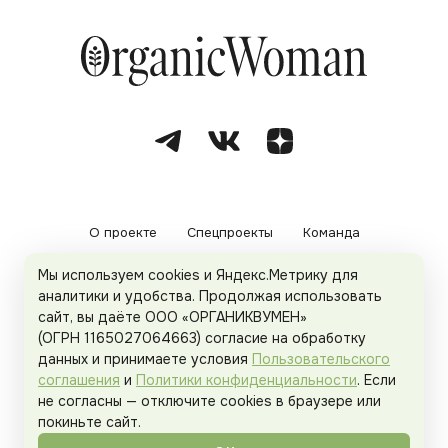
О проекте
Спецпроекты
Команда
Мы используем cookies и Яндекс.Метрику для
Рекламодателям
Политика конфиденциальности
аналитики и удобства. Продолжая использовать
сайт, вы даёте ООО «ОРГАНИКВУМЕН»
Пользовательское соглашение
(ОГРН 1165027064663) согласие на обработку
данных и принимаете условия
Пользовательского
соглашения
и
Политики конфиденциальности
. Если
не согласны — отключите cookies в браузере или
© 2026
Organicwoman.ru
. Все права защищены.
покиньте сайт.