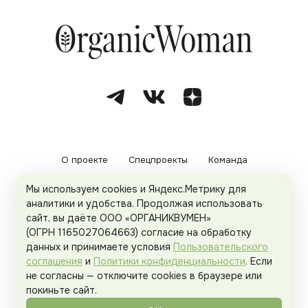
О проекте
Спецпроекты
Команда
Мы используем cookies и Яндекс.Метрику для
Рекламодателям
Политика конфиденциальности
аналитики и удобства. Продолжая использовать
сайт, вы даёте ООО «ОРГАНИКВУМЕН»
Пользовательское соглашение
(ОГРН 1165027064663) согласие на обработку
данных и принимаете условия
Пользовательского
соглашения
и
Политики конфиденциальности
. Если
не согласны — отключите cookies в браузере или
© 2026
Organicwoman.ru
. Все права защищены.
покиньте сайт.