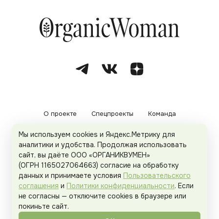
О проекте
Спецпроекты
Команда
Мы используем cookies и Яндекс.Метрику для
Рекламодателям
Политика конфиденциальности
аналитики и удобства. Продолжая использовать
сайт, вы даёте ООО «ОРГАНИКВУМЕН»
Пользовательское соглашение
(ОГРН 1165027064663) согласие на обработку
данных и принимаете условия
Пользовательского
соглашения
и
Политики конфиденциальности
. Если
не согласны — отключите cookies в браузере или
© 2026
Organicwoman.ru
. Все права защищены.
покиньте сайт.