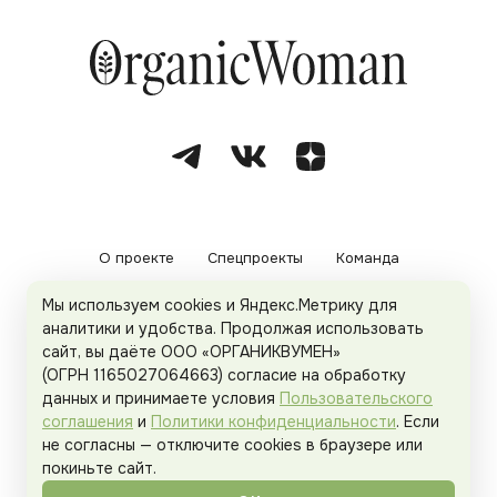
О проекте
Спецпроекты
Команда
Мы используем cookies и Яндекс.Метрику для
Рекламодателям
Политика конфиденциальности
аналитики и удобства. Продолжая использовать
сайт, вы даёте ООО «ОРГАНИКВУМЕН»
Пользовательское соглашение
(ОГРН 1165027064663) согласие на обработку
данных и принимаете условия
Пользовательского
соглашения
и
Политики конфиденциальности
. Если
не согласны — отключите cookies в браузере или
© 2026
Organicwoman.ru
. Все права защищены.
покиньте сайт.