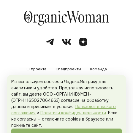
О проекте
Спецпроекты
Команда
Мы используем cookies и Яндекс.Метрику для
Рекламодателям
Политика конфиденциальности
аналитики и удобства. Продолжая использовать
сайт, вы даёте ООО «ОРГАНИКВУМЕН»
Пользовательское соглашение
(ОГРН 1165027064663) согласие на обработку
данных и принимаете условия
Пользовательского
соглашения
и
Политики конфиденциальности
. Если
не согласны — отключите cookies в браузере или
© 2026
Organicwoman.ru
. Все права защищены.
покиньте сайт.