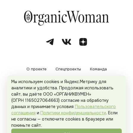
О проекте
Спецпроекты
Команда
Мы используем cookies и Яндекс.Метрику для
Рекламодателям
Политика конфиденциальности
аналитики и удобства. Продолжая использовать
сайт, вы даёте ООО «ОРГАНИКВУМЕН»
Пользовательское соглашение
(ОГРН 1165027064663) согласие на обработку
данных и принимаете условия
Пользовательского
соглашения
и
Политики конфиденциальности
. Если
не согласны — отключите cookies в браузере или
© 2026
Organicwoman.ru
. Все права защищены.
покиньте сайт.