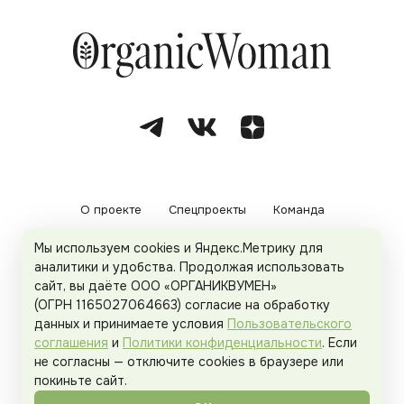
О проекте
Спецпроекты
Команда
Мы используем cookies и Яндекс.Метрику для
Рекламодателям
Политика конфиденциальности
аналитики и удобства. Продолжая использовать
сайт, вы даёте ООО «ОРГАНИКВУМЕН»
Пользовательское соглашение
(ОГРН 1165027064663) согласие на обработку
данных и принимаете условия
Пользовательского
соглашения
и
Политики конфиденциальности
. Если
не согласны — отключите cookies в браузере или
© 2026
Organicwoman.ru
. Все права защищены.
покиньте сайт.