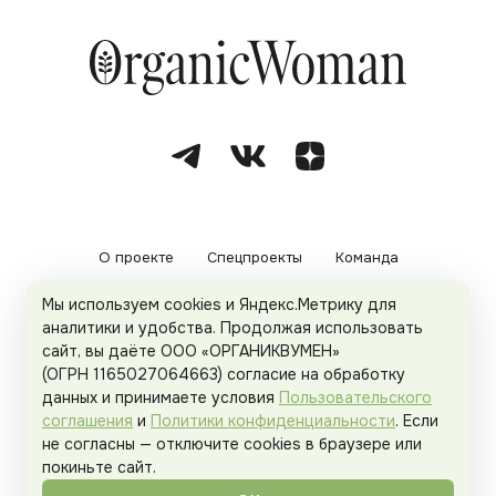
О проекте
Спецпроекты
Команда
Мы используем cookies и Яндекс.Метрику для
Рекламодателям
Политика конфиденциальности
аналитики и удобства. Продолжая использовать
сайт, вы даёте ООО «ОРГАНИКВУМЕН»
Пользовательское соглашение
(ОГРН 1165027064663) согласие на обработку
данных и принимаете условия
Пользовательского
соглашения
и
Политики конфиденциальности
. Если
не согласны — отключите cookies в браузере или
© 2026
Organicwoman.ru
. Все права защищены.
покиньте сайт.