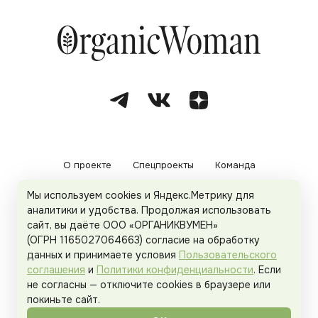
О проекте
Спецпроекты
Команда
Мы используем cookies и Яндекс.Метрику для
Рекламодателям
Политика конфиденциальности
аналитики и удобства. Продолжая использовать
сайт, вы даёте ООО «ОРГАНИКВУМЕН»
Пользовательское соглашение
(ОГРН 1165027064663) согласие на обработку
данных и принимаете условия
Пользовательского
соглашения
и
Политики конфиденциальности
. Если
не согласны — отключите cookies в браузере или
© 2026
Organicwoman.ru
. Все права защищены.
покиньте сайт.