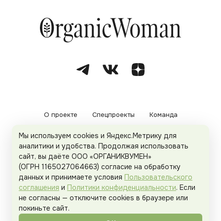
О проекте
Спецпроекты
Команда
Мы используем cookies и Яндекс.Метрику для
Рекламодателям
Политика конфиденциальности
аналитики и удобства. Продолжая использовать
сайт, вы даёте ООО «ОРГАНИКВУМЕН»
Пользовательское соглашение
(ОГРН 1165027064663) согласие на обработку
данных и принимаете условия
Пользовательского
соглашения
и
Политики конфиденциальности
. Если
не согласны — отключите cookies в браузере или
© 2026
Organicwoman.ru
. Все права защищены.
покиньте сайт.