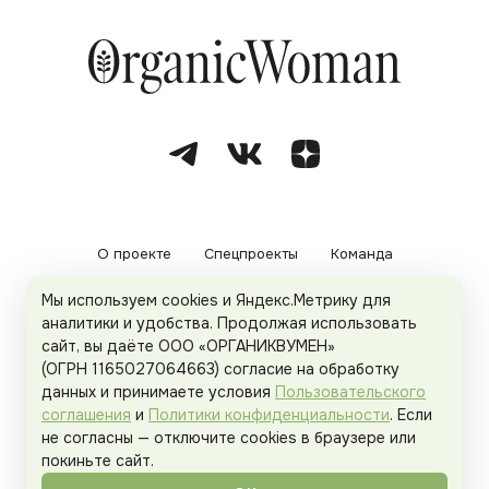
О проекте
Спецпроекты
Команда
Мы используем cookies и Яндекс.Метрику для
Рекламодателям
Политика конфиденциальности
аналитики и удобства. Продолжая использовать
сайт, вы даёте ООО «ОРГАНИКВУМЕН»
Пользовательское соглашение
(ОГРН 1165027064663) согласие на обработку
данных и принимаете условия
Пользовательского
соглашения
и
Политики конфиденциальности
. Если
не согласны — отключите cookies в браузере или
© 2026
Organicwoman.ru
. Все права защищены.
покиньте сайт.