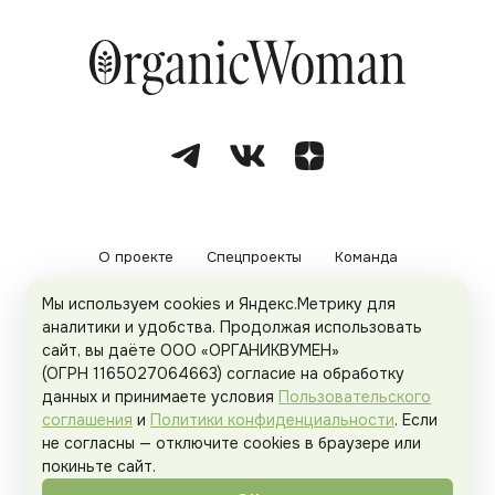
О проекте
Спецпроекты
Команда
Мы используем cookies и Яндекс.Метрику для
Рекламодателям
Политика конфиденциальности
аналитики и удобства. Продолжая использовать
сайт, вы даёте ООО «ОРГАНИКВУМЕН»
Пользовательское соглашение
(ОГРН 1165027064663) согласие на обработку
данных и принимаете условия
Пользовательского
соглашения
и
Политики конфиденциальности
. Если
не согласны — отключите cookies в браузере или
© 2026
Organicwoman.ru
. Все права защищены.
покиньте сайт.