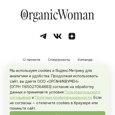
О проекте
Спецпроекты
Команда
Мы используем cookies и Яндекс.Метрику для
Рекламодателям
Политика конфиденциальности
аналитики и удобства. Продолжая использовать
сайт, вы даёте ООО «ОРГАНИКВУМЕН»
Пользовательское соглашение
(ОГРН 1165027064663) согласие на обработку
данных и принимаете условия
Пользовательского
соглашения
и
Политики конфиденциальности
. Если
не согласны — отключите cookies в браузере или
© 2026
Organicwoman.ru
. Все права защищены.
покиньте сайт.